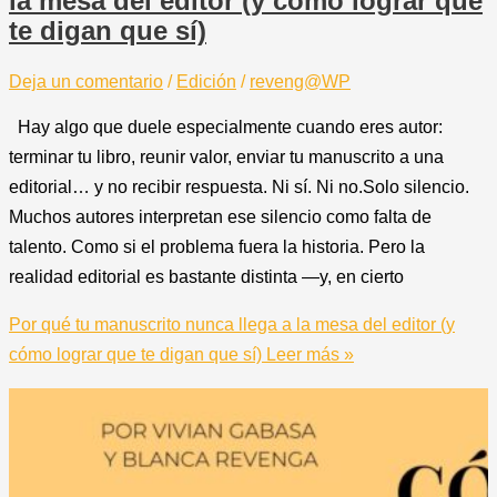
la mesa del editor (y cómo lograr que
te digan que sí)
Deja un comentario
/
Edición
/
reveng@WP
Hay algo que duele especialmente cuando eres autor:
terminar tu libro, reunir valor, enviar tu manuscrito a una
editorial… y no recibir respuesta. Ni sí. Ni no.Solo silencio.
Muchos autores interpretan ese silencio como falta de
talento. Como si el problema fuera la historia. Pero la
realidad editorial es bastante distinta —y, en cierto
Por qué tu manuscrito nunca llega a la mesa del editor (y
cómo lograr que te digan que sí)
Leer más »