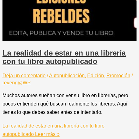
La realidad de estar en una librería
con tu libro autopublicado
Deja un comentario
/
Autopublicación
,
Edición
,
Promoción
/
reveng@WP
Muchos autores sueñan con ver su libro en librerías, pero
pocos entienden qué buscan realmente los libreros. Aquí
tienes lo que debes saber antes de intentarlo.
La realidad de estar en una librería con tu libro
autopublicado
Leer más »