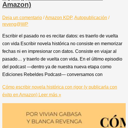
Amazon)
Deja un comentario
/
Amazon KDP
,
Autopublicación
/
reveng@WP
Escribir el pasado no es recitar datos: es traerlo de vuelta
con vida Escribir novela histórica no consiste en memorizar
fechas ni en impresionar con datos. Consiste en viajar al
pasado… y traerlo de vuelta con vida. En el último episodio
del podcast —dentro ya de nuestra nueva etapa como
Ediciones Rebeldes Podcast— conversamos con
Cómo escribir novela histórica con rigor (y publicarla con
éxito en Amazon)
Leer más »