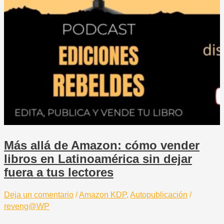
Más allá de Amazon: cómo vender
libros en Latinoamérica sin dejar
fuera a tus lectores
Deja un comentario
/
Amazon KDP
,
Autopublicación
/
reveng@WP